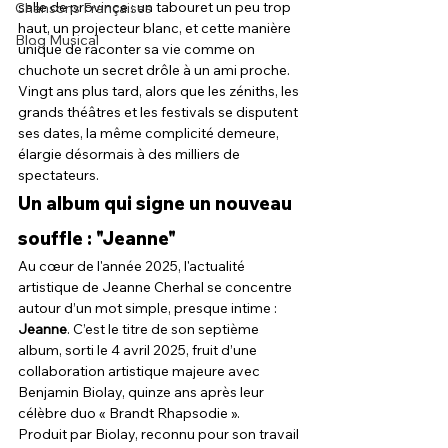
salle de province : un tabouret un peu trop 
Chansons Françaises
haut, un projecteur blanc, et cette manière 
Blog Musical
unique de raconter sa vie comme on 
chuchote un secret drôle à un ami proche. 
Vingt ans plus tard, alors que les zéniths, les 
grands théâtres et les festivals se disputent 
ses dates, la même complicité demeure, 
élargie désormais à des milliers de 
spectateurs.
Un album qui signe un nouveau 
souffle : "Jeanne"
Au cœur de l'année 2025, l'actualité 
artistique de Jeanne Cherhal se concentre 
autour d’un mot simple, presque intime : 
Jeanne
. C’est le titre de son septième 
album, sorti le 4 avril 2025, fruit d’une 
collaboration artistique majeure avec 
Benjamin Biolay, quinze ans après leur 
célèbre duo « Brandt Rhapsodie ».
Produit par Biolay, reconnu pour son travail 