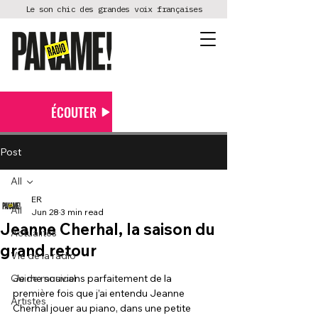
Le son chic des grandes voix françaises
ÉCOUTER
Post
All
ER
All
Jun 28
3 min read
Jeanne Cherhal, la saison du
Actualités
grand retour
Vie de la radio
Guide musical
Je me souviens parfaitement de la 
première fois que j’ai entendu Jeanne 
Artistes
Cherhal jouer au piano, dans une petite 