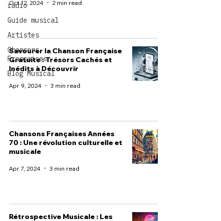
Oct 12, 2024
2 min read
radio
Guide musical
Artistes
Chansons
Savourer la Chanson Française
Françaises
Gratuite : Trésors Cachés et
Inédits à Découvrir
Blog Musical
Apr 9, 2024
3 min read
Chansons Françaises Années
70 : Une révolution culturelle et
musicale
Apr 7, 2024
3 min read
Rétrospective Musicale : Les