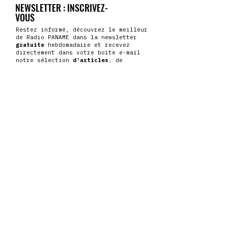
NEWSLETTER : INSCRIVEZ-
VOUS
Restez informé, découvrez le meilleur
de Radio PANAME dans la newsletter
gratuite
hebdomadaire et recevez
directement dans votre boite e-mail
notre sélection
d'articles
, de
concerts
,
d'actualités
musicales
.
Mais aussi des
cadeaux
et des offres
de nos partenaires.
Saisissez votre e-mail ici
JE M'ABONNE
SUIVEZ-NOUS SUR LES RÉSEAUX
DÉCOUVREZ LA GRANDE MUSIQUE