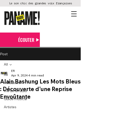
Le son chic des grandes voix françaises
ÉCOUTER
Post
All
ER
All
Apr 9, 2024
4 min read
Alain Bashung Les Mots Bleus
Actualités
: Découverte d'une Reprise
Vie de la radio
Envoûtante
Guide musical
Artistes