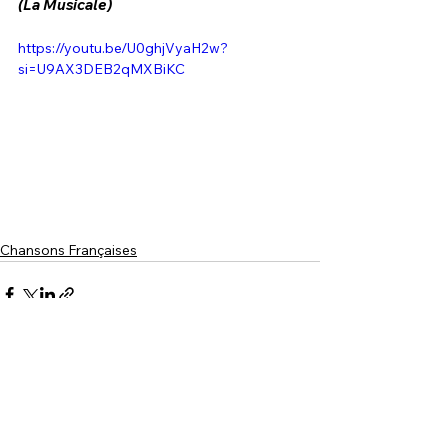
(La Musicale)
https://youtu.be/U0ghjVyaH2w?
si=U9AX3DEB2qMXBiKC
Chansons Françaises
See All
Recent Posts