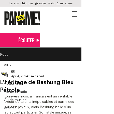
Le son chic des grandes voix françaises
ÉCOUTER
Post
All
ER
All
Apr 4, 2024
3 min read
L'héritage de Bashung Bleu
Actualités
Pétrole
Vie de la radio
L'univers musical français est un véritable 
Guide musical
trésor de talents inépuisables et parmi ces 
brillants joyaux, Alain Bashung brille d'un 
Artistes
éclat tout particulier. Son style unique, sa 