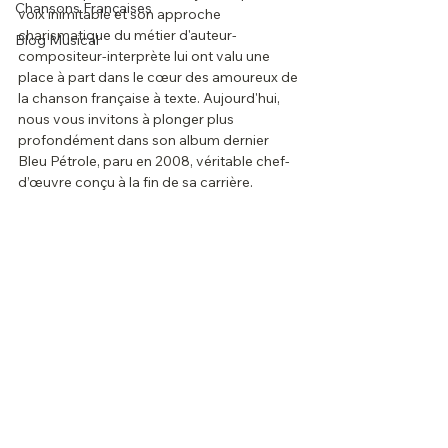
Chansons Françaises
voix inimitable et son approche 
charismatique du métier d'auteur-
Blog Musical
compositeur-interprète lui ont valu une 
place à part dans le cœur des amoureux de 
la chanson française à texte. Aujourd'hui, 
nous vous invitons à plonger plus 
profondément dans son album dernier 
Bleu Pétrole, paru en 2008, véritable chef-
d’œuvre conçu à la fin de sa carrière.