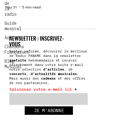
de
May 31
5 min read
la
radio
Guide
musical
NEWSLETTER : INSCRIVEZ-
Artistes
VOUS
Chansons
Restez informé, découvrez le meilleur
Françaises
de Radio PANAME dans la newsletter
gratuite
hebdomadaire et recevez
Blog
directement dans votre boite e-mail
Musical
notre sélection
d'articles
, de
concerts
,
d'actualités
musicales
.
Mais aussi des
cadeaux
et des offres
de nos partenaires.
Saisissez votre e-mail ici
JE M'ABONNE