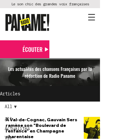
Le son chic des grandes voix françaises
ÉCOUTER
Les actualités des chansons Françaises par la
rédaction de Radio Paname
Articles
All
All
À Val-de-Cognac, Gauvain Sers
ramène son "Boulevard de
Actualités
l’enfance" en Champagne
charentaise
Vie