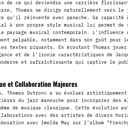
es de ce qui deviendra une carrière florissan
tare, Thomas se dirige naturellement vers le 
re qu'il réinvente avec panache. Sa capacité 
ial à son propre style musical lui permet de 
le paysage musical contemporain. L'influence 
ment palpable, notamment dans son goût pour l
les textes piquants. En écoutant Thomas jouer
gance et de l'ironie caractéristiques de Jacq
moderne et rafraîchissante qui captive le pub
que et Collaboration Majeures
s, Thomas Dutronc a su évoluer artistiquement
tières du jazz manouche pour incorporer des é
même de musique classique. Cette évolution es
llaborations avec des artistes de divers hori
aboration avec Imelda May sur l'album "French