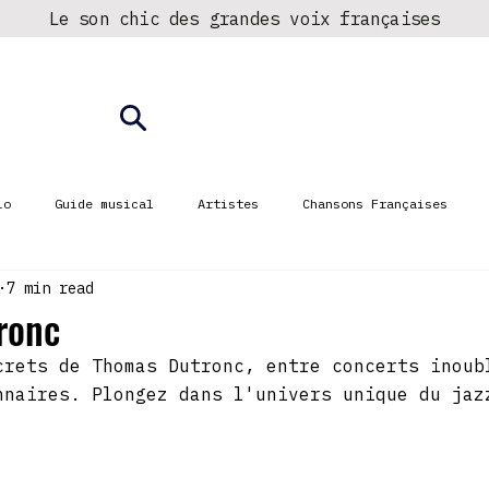
Le son chic des grandes voix françaises
► Écouter la radio
Fréquences
io
Guide musical
Artistes
Chansons Françaises
7 min read
ronc
crets de Thomas Dutronc, entre concerts inoub
nnaires. Plongez dans l'univers unique du jaz