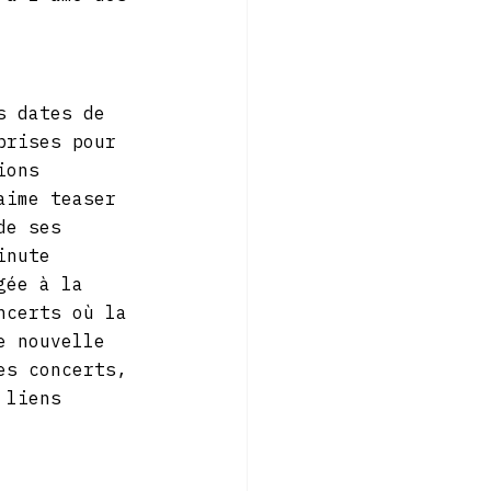
s dates de 
prises pour 
ions 
aime teaser 
de ses 
inute 
gée à la 
ncerts où la 
e nouvelle 
es concerts, 
 liens 