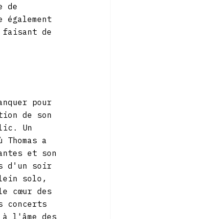
e de 
e également 
 faisant de 
anquer pour 
tion de son 
lic. Un 
ù Thomas a 
antes et son 
s d'un soir 
lein solo, 
le cœur des 
s concerts 
 à l'âme des 