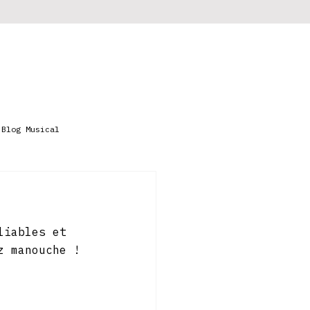
Programmes
Retrouver un titre
Blog Musical
liables et 
z manouche !