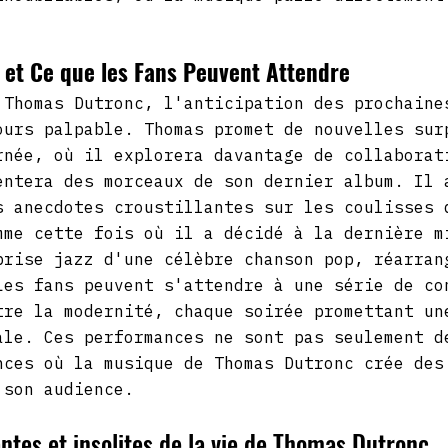
 et Ce que les Fans Peuvent Attendre
 Thomas Dutronc, l'anticipation des prochaine
ours palpable. Thomas promet de nouvelles sur
rnée, où il explorera davantage de collaborat
entera des morceaux de son dernier album. Il 
s anecdotes croustillantes sur les coulisses 
mme cette fois où il a décidé à la dernière m
prise jazz d'une célèbre chanson pop, réarran
Les fans peuvent s'attendre à une série de co
tre la modernité, chaque soirée promettant un
ale. Ces performances ne sont pas seulement d
nces où la musique de Thomas Dutronc crée des
 son audience.
tes et insolites de la vie de Thomas Dutronc