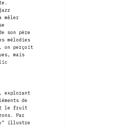
te. 
jazz 
à mêler 
se 
de son père 
es mélodies 
, on perçoit 
ues, mais 
lic 
, explorant 
léments de 
t le fruit 
zons. Par 
y" illustre 