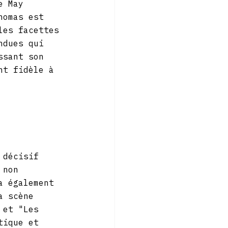
e May 
homas est 
les facettes 
ndues qui 
ssant son 
nt fidèle à 
 
 décisif 
 non 
a également 
a scène 
 et "Les 
tique et 