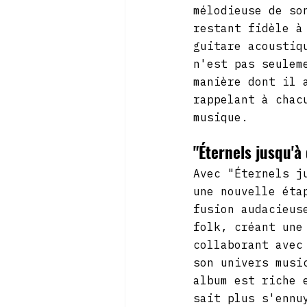
mélodieuse de so
restant fidèle à
guitare acoustiq
n'est pas seulem
manière dont il 
rappelant à chac
musique.
"Éternels jusqu'à
Avec "Éternels j
une nouvelle éta
fusion audacieus
folk, créant une
collaborant avec
son univers musi
album est riche 
sait plus s'ennu