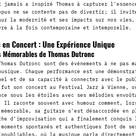
t jamais a inspiré Thomas à capturer l'essenc
opus ne se contente pas de divertir; il invit
sur la modernité et ses impacts sur nos vies,
vre à la fois contemporaine et intemporelle.
 en Concert : Une Expérience Unique
s Mémorables de Thomas Dutronc
Thomas Dutronc sont des événements à ne pas m
musique. Chaque performance est une démonstra
nel et de sa capacité à connecter avec le pub
 fut son concert au Festival Jazz à Vienne, o
nce sous les étoiles avec ses mélodies envoût
. Il raconte souvent avec humour comment, lor
 mémorable, sa guitare s'est désaccordée en p
che d'improvisation qui a finalement conquis 
 moments spontanés et authentiques font de se
inoubliables, où la musique parle directement