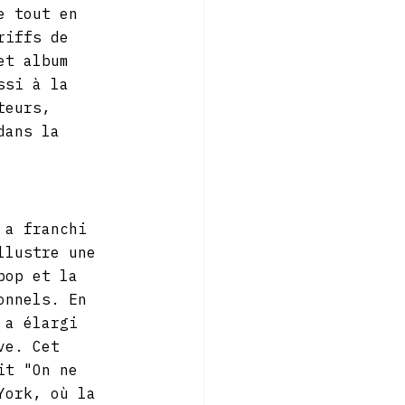
e tout en 
riffs de 
et album 
ssi à la 
teurs, 
dans la 
 a franchi 
llustre une 
pop et la 
onnels. En 
 a élargi 
ve. Cet 
it "On ne 
York, où la 