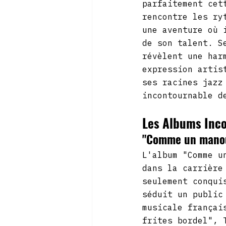
parfaitement cet
rencontre les ry
une aventure où 
de son talent. S
révèlent une har
expression artis
ses racines jazz
incontournable d
Les Albums Inc
"Comme un manouc
L'album "Comme u
dans la carrière
seulement conqui
séduit un public
musicale françai
frites bordel", 