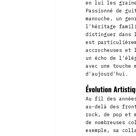
en lui les grain
Passionné de gui
manouche, un gen
l'héritage famil
distinguer dans 
est particulière
accrocheuses et 
un écho de l'élé
avec une touche 
d'aujourd'hui.
Évolution Artisti
Au fil des année
au-delà des fron
rock, de pop et 
de nombreuses co
exemple, sa coll