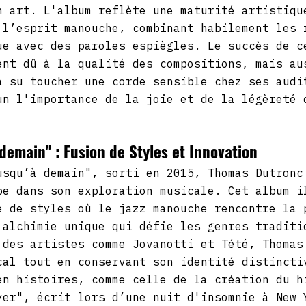
n art. L'album reflète une maturité artistiqu
 l’esprit manouche, combinant habilement les 
ue avec des paroles espiègles. Le succès de c
ent dû à la qualité des compositions, mais au
a su toucher une corde sensible chez ses audi
un l'importance de la joie et de la légèreté 
 demain" : Fusion de Styles et Innovation
usqu’à demain", sorti en 2015, Thomas Dutronc
pe dans son exploration musicale. Cet album i
e de styles où le jazz manouche rencontre la 
 alchimie unique qui défie les genres traditi
 des artistes comme Jovanotti et Tété, Thomas
cal tout en conservant son identité distincti
en histoires, comme celle de la création du h
yer", écrit lors d’une nuit d'insomnie à New 