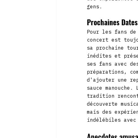
gens.
Prochaines Dates
Pour les fans de
concert est touj
sa prochaine tou
inédites et prés
ses fans avec de
préparations, co
d'ajouter une re
sauce manouche. 
tradition rencon
découverte music
mais des expérie
indélébiles avec
Anecdotes amusan