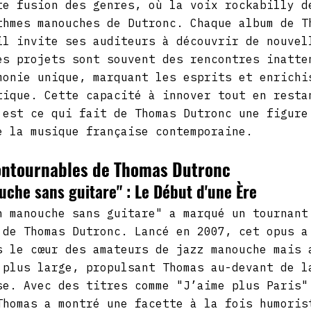
te fusion des genres, où la voix rockabilly d
thmes manouches de Dutronc. Chaque album de T
il invite ses auditeurs à découvrir de nouvel
es projets sont souvent des rencontres inatte
monie unique, marquant les esprits et enrichi
tique. Cette capacité à innover tout en resta
 est ce qui fait de Thomas Dutronc une figure
e la musique française contemporaine.
ontournables de Thomas Dutronc
he sans guitare" : Le Début d'une Ère
n manouche sans guitare" a marqué un tournant
 de Thomas Dutronc. Lancé en 2007, cet opus a
s le cœur des amateurs de jazz manouche mais 
 plus large, propulsant Thomas au-devant de l
se. Avec des titres comme "J’aime plus Paris"
Thomas a montré une facette à la fois humoris