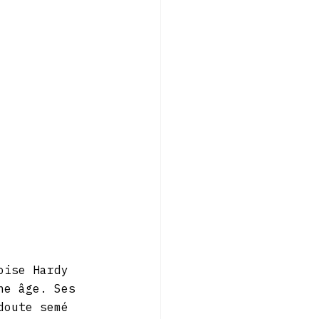
oise Hardy 
ne âge. Ses 
doute semé 