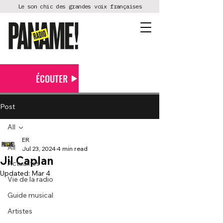
Le son chic des grandes voix françaises
ÉCOUTER
Post
All
ER
All
Jul 23, 2024
4 min read
Jil Caplan
Actualités
Updated:
Mar 4
Vie de la radio
Guide musical
Artistes