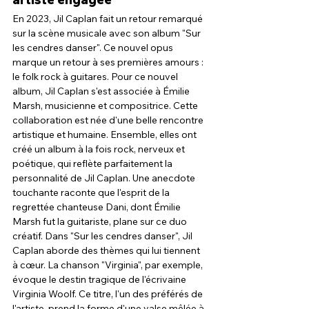
En 2023, Jil Caplan fait un retour remarqué 
sur la scène musicale avec son album "Sur 
les cendres danser". Ce nouvel opus 
marque un retour à ses premières amours : 
le folk rock à guitares. Pour ce nouvel 
album, Jil Caplan s'est associée à Émilie 
Marsh, musicienne et compositrice. Cette 
collaboration est née d'une belle rencontre 
artistique et humaine. Ensemble, elles ont 
créé un album à la fois rock, nerveux et 
poétique, qui reflète parfaitement la 
personnalité de Jil Caplan. Une anecdote 
touchante raconte que l'esprit de la 
regrettée chanteuse Dani, dont Émilie 
Marsh fut la guitariste, plane sur ce duo 
créatif. Dans "Sur les cendres danser", Jil 
Caplan aborde des thèmes qui lui tiennent 
à cœur. La chanson "Virginia", par exemple, 
évoque le destin tragique de l'écrivaine 
Virginia Woolf. Ce titre, l'un des préférés de 
l'artiste, prend la forme d'une valse mêlée à 