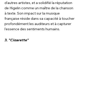
d'autres artistes, et a solidifié la réputation 
de Higelin comme un maître de la chanson 
à texte. Son impact sur la musique 
française réside dans sa capacité à toucher 
profondément les auditeurs et à capturer 
l'essence des sentiments humains.
3. 
"Cigarette"
"Cigarette", également issue de l'album "No 
Man's Land" (1978), est une chanson qui 
mélange humour, nostalgie et critique 
sociale. Higelin y raconte l'histoire d'un 
homme qui dialogue avec sa cigarette, 
symbole de ses dépendances et de ses 
tourments. La chanson est appréciée pour 
sa structure narrative originale et son style 
décalé. "Cigarette" a marqué l'histoire de la 
musique française en démontrant la 
capacité de la chanson à aborder des 
sujets sérieux avec légèreté et inventivité.