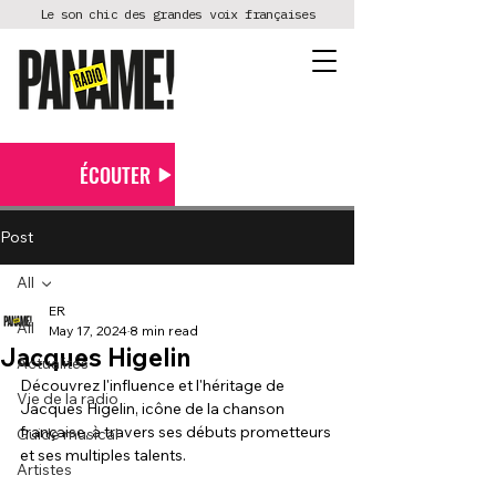
Le son chic des grandes voix françaises
ÉCOUTER
Post
All
ER
All
May 17, 2024
8 min read
Jacques Higelin
Actualités
Découvrez l'influence et l'héritage de 
Vie de la radio
Jacques Higelin, icône de la chanson 
française, à travers ses débuts prometteurs 
Guide musical
et ses multiples talents.
Artistes