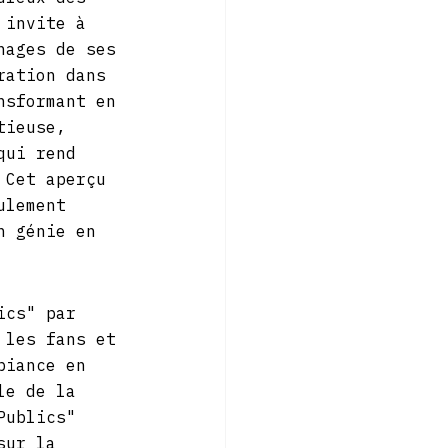
 invite à 
nages de ses 
ration dans 
nsformant en 
tieuse, 
qui rend 
 Cet aperçu 
ulement 
n génie en 
ics" par 
 les fans et 
biance en 
le de la 
Publics" 
sur la 