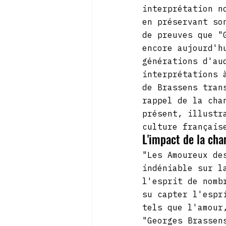
interprétation n
en préservant so
de preuves que "
encore aujourd'h
générations d'au
interprétations 
de Brassens tran
rappel de la cha
présent, illustr
culture français
L'impact de la cha
"Les Amoureux de
indéniable sur l
l'esprit de nomb
su capter l'espr
tels que l'amour
"Georges Brassen