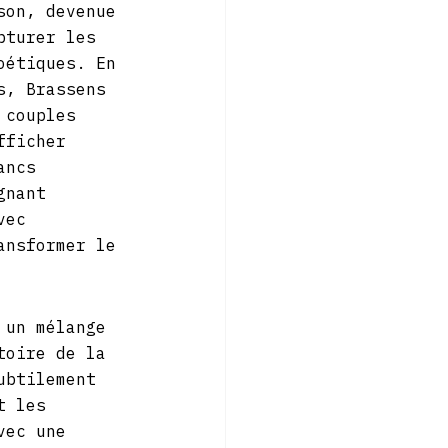
son, devenue 
pturer les 
oétiques. En 
s, Brassens 
 couples 
fficher 
ancs 
gnant 
vec 
ansformer le 
 un mélange 
toire de la 
ubtilement 
t les 
vec une 