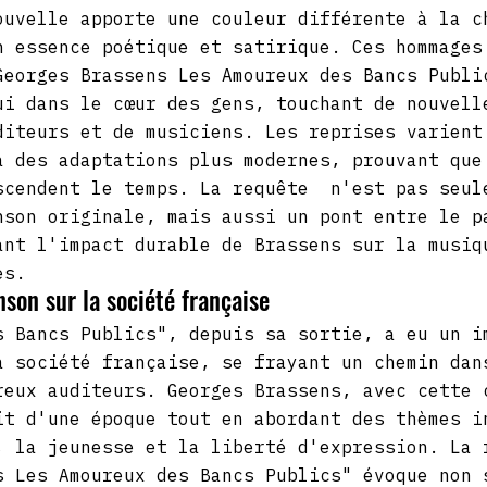
ouvelle apporte une couleur différente à la c
n essence poétique et satirique. Ces hommages
Georges Brassens Les Amoureux des Bancs Publi
ui dans le cœur des gens, touchant de nouvell
diteurs et de musiciens. Les reprises varient
à des adaptations plus modernes, prouvant que
scendent le temps. La requête  n'est pas seul
nson originale, mais aussi un pont entre le p
ant l'impact durable de Brassens sur la musiq
es.
nson sur la société française
s Bancs Publics", depuis sa sortie, a eu un i
a société française, se frayant un chemin dan
reux auditeurs. Georges Brassens, avec cette 
it d'une époque tout en abordant des thèmes i
, la jeunesse et la liberté d'expression. La 
s Les Amoureux des Bancs Publics" évoque non 