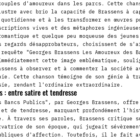
couples d'amoureux dans les parcs. Cette chan
lustre avec brio la capacité de Brassens à ca
 quotidienne et à les transformer en œuvres p
scriptions vives et des métaphores ingénieuse
romantique et quelque peu moqueuse des jeunes
s regards désapprobateurs, choisissent de s'a
 requête "Georges Brassens Les Amoureux des B
immédiatement cette image emblématique, souli
assens à observer et à commenter la société a
nie. Cette chanson témoigne de son génie à tr
sie, rendant l'ordinaire extraordinaire.
s : entre satire et tendresse
s Bancs Publics", par Georges Brassens, offre
 et de tendresse, marquant profondément l'his
e. À travers ses paroles, Brassens critique s
rvatrice de son époque, qui jugeait sévèremen
ubliques d'affection. Toutefois, il le fait a