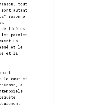
hanson, tout 
 sont autant 
cs" résonne 
es 
 de fidèles 
 les paroles 
ement un 
assé et le 
ue et la 
mpact 
s le cœur et 
chanson, a 
ntemporels 
requête  
seulement 