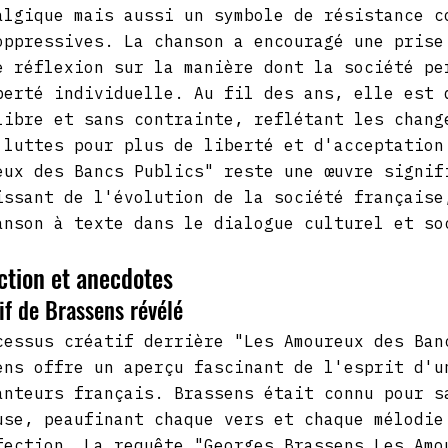
algique mais aussi un symbole de résistance c
oppressives. La chanson a encouragé une prise
e réflexion sur la manière dont la société pe
berté individuelle. Au fil des ans, elle est 
libre et sans contrainte, reflétant les chang
 luttes pour plus de liberté et d'acceptation
eux des Bancs Publics" reste une œuvre signif
issant de l'évolution de la société française
anson à texte dans le dialogue culturel et so
ction et anecdotes
if de Brassens révélé
cessus créatif derrière "Les Amoureux des Ban
ens offre un aperçu fascinant de l'esprit d'u
anteurs français. Brassens était connu pour s
use, peaufinant chaque vers et chaque mélodie
fection. La requête "Georges Brassens Les Amo