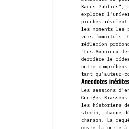
Bancs Publics", 
explorer l'unive
proches révèlent
les moments les 
vers immortels. 
réflexion profon
"Les Amoureux de
derrière le ride
notre compréhens
tant qu'auteur-c
Anecdotes inédites
Les sessions d'e
Georges Brassens
les historiens d
studio, chaque d
chanson. La requ
ouvre la porte à