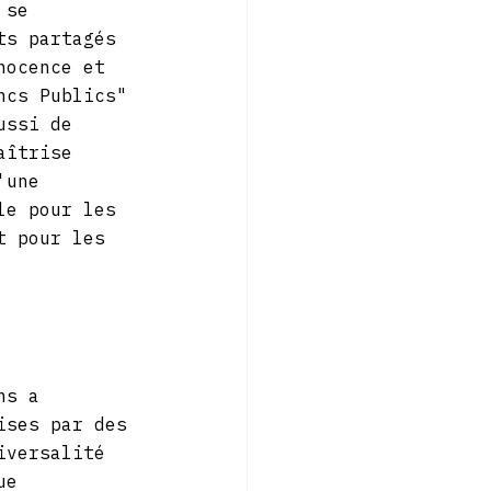
 se 
ts partagés 
nocence et 
ncs Publics" 
ussi de 
aîtrise 
'une 
le pour les 
t pour les 
ns a 
ises par des 
iversalité 
ue 