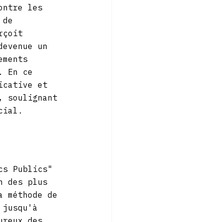
ontre les 
 de 
rçoit 
devenue un 
ements 
. En ce 
icative et 
, soulignant 
cial.
cs Publics" 
n des plus 
a méthode de 
 jusqu'à 
ureux des 