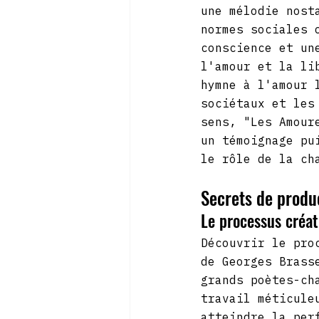
une mélodie nost
normes sociales 
conscience et un
l'amour et la li
hymne à l'amour 
sociétaux et les
sens, "Les Amour
un témoignage pu
le rôle de la ch
Secrets de produ
Le processus créat
Découvrir le pro
de Georges Brass
grands poètes-ch
travail méticule
atteindre la per