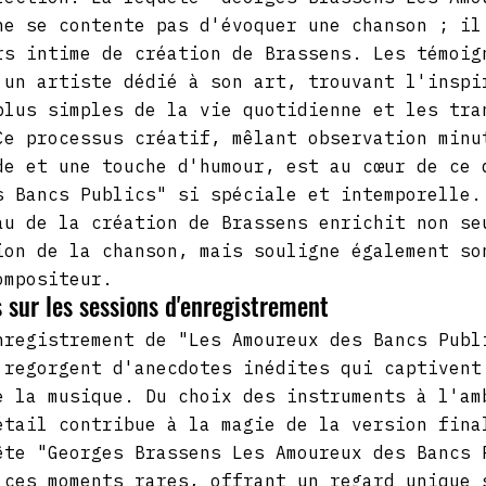
ne se contente pas d'évoquer une chanson ; il
rs intime de création de Brassens. Les témoig
 un artiste dédié à son art, trouvant l'inspi
plus simples de la vie quotidienne et les tra
Ce processus créatif, mêlant observation minu
de et une touche d'humour, est au cœur de ce 
s Bancs Publics" si spéciale et intemporelle.
au de la création de Brassens enrichit non se
ion de la chanson, mais souligne également so
ompositeur.
 sur les sessions d'enregistrement
nregistrement de "Les Amoureux des Bancs Publ
 regorgent d'anecdotes inédites qui captivent
e la musique. Du choix des instruments à l'am
étail contribue à la magie de la version fina
ête "Georges Brassens Les Amoureux des Bancs 
 ces moments rares, offrant un regard unique 