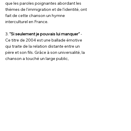
que les paroles poignantes abordant les 
thèmes de l'immigration et de l'identité, ont 
fait de cette chanson un hymne 
interculturel en France.
3. 
"Si seulement je pouvais lui manquer"
 - 
Ce titre de 2004 est une ballade émotive 
qui traite de la relation distante entre un 
père et son fils. Grâce à son universalité, la 
chanson a touché un large public, 
solidifiant la réputation de Calogero 
comme un auteur-compositeur capable de 
capturer des émotions profondes.
4. 
"Le Portrait"
 - Bien que moins 
commerciale que d'autres titres, "Le 
Portrait" est une chanson poignante sortie 
en 2016. Elle illustre le talent de Calogero 
pour créer des mélodies mélancoliques et 
des textes profonds qui parlent 
directement au cœur. Cette chanson a été 