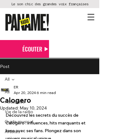
Le son chic des grandes voix françaises
ÉCOUTER
Post
All
ER
All
Apr 20, 2024
6 min read
Calogero
Actualités
Updated:
May 10, 2024
Vie de la radio
Découvrez les secrets du succès de 
Guide musical
Calogero : influences, hits marquants et 
liens avec ses fans. Plongez dans son 
Artistes
univers musical unique