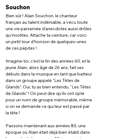
Souchon
Bien sûr ! Alain Souchon, le chanteur 
français au talent indéniable, a vécu toute 
une vie parsemée d'anecdotes aussi drôles 
qu'insolites. Attache ta ceinture, car voici 
un petit tour d'horizon de quelques-unes 
de ces pépites !
Imagine-toi, c'est la fin des années 60, et le 
jeune Alain, alors âgé de 26 ans, fait ses 
débuts dans la musique en tant que batteur 
dans un groupe appelé "Les Têtes de 
Glands". Oui, tu as bien entendu, "Les Têtes 
de Glands" ! On peut dire qu'ils ont opté 
pour un nom de groupe mémorable, même 
si on se demande ce qui leur est passé par 
la tête !
Passons maintenant aux années 80, une 
époque où Alain était déjà bien établi dans 