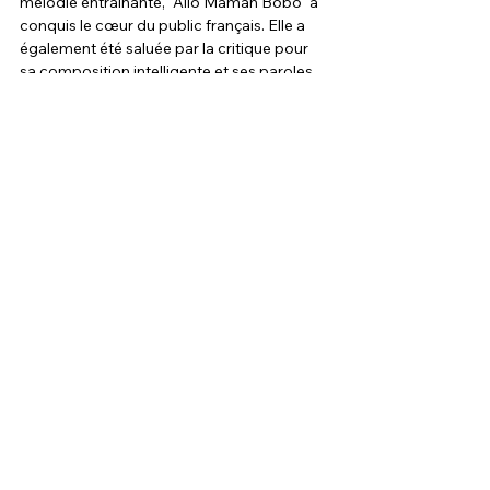
mélodie entraînante, "Allô Maman Bobo" a 
conquis le cœur du public français. Elle a 
également été saluée par la critique pour 
sa composition intelligente et ses paroles 
pleines d'esprit.
5. 
"Rive gauche"
 : Ce titre, sorti en 1983, a 
marqué une évolution dans le style musical 
d'Alain Souchon. Avec son ambiance jazzy 
et ses paroles évocatrices, "Rive gauche" a 
capturé l'esprit bohème et artistique de la 
scène musicale parisienne. Elle a 
également été saluée pour sa 
sophistication et son originalité, ce qui en 
fait l'une des chansons les plus 
mémorables de la carrière d'Alain Souchon.
Ces cinq chansons emblématiques 
illustrent parfaitement l'impact durable 
qu'Alain Souchon a eu sur la musique 
française, tant sur le plan artistique que 
culturel.