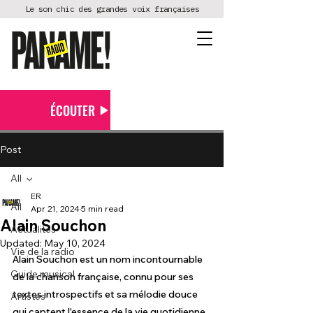
Le son chic des grandes voix françaises
ÉCOUTER
Post
All
ER
All
Apr 21, 2024
5 min read
Alain Souchon
Actualités
Updated:
May 10, 2024
Vie de la radio
Alain Souchon est un nom incontournable 
Guide musical
de la chanson française, connu pour ses 
textes introspectifs et sa mélodie douce 
Artistes
qui captent l'essence de la vie quotidienne 