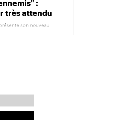
 ennemis" :
r très attendu
t présente son nouveau
endu en 2026.