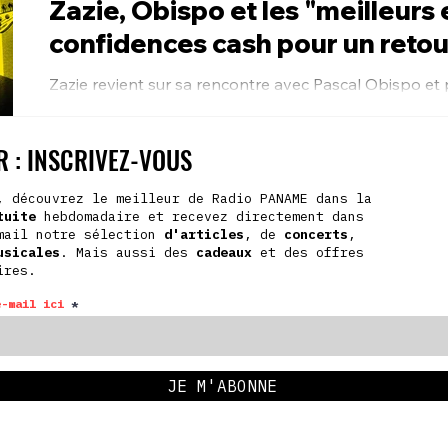
Zazie, Obispo et les "meilleurs
confidences cash pour un retou
Zazie revient sur sa rencontre avec Pascal Obispo e
single 'Peu importe', symbole d'un retour musical att
 : INSCRIVEZ-VOUS
, découvrez le meilleur de Radio PANAME dans la
tuite
hebdomadaire et recevez directement dans
mail notre sélection
d'articles
, de
concerts
,
usicales
. Mais aussi des
cadeaux
et des offres
ires.
e-mail ici
JE M'ABONNE