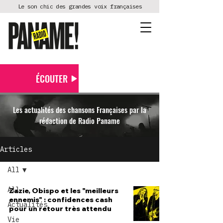
Le son chic des grandes voix françaises
ÉCOUTER
Les actualités des chansons Françaises par la
rédaction de Radio Paname
Articles
All
All
Zazie, Obispo et les "meilleurs
ennemis" : confidences cash
Actualités
pour un retour très attendu
Vie