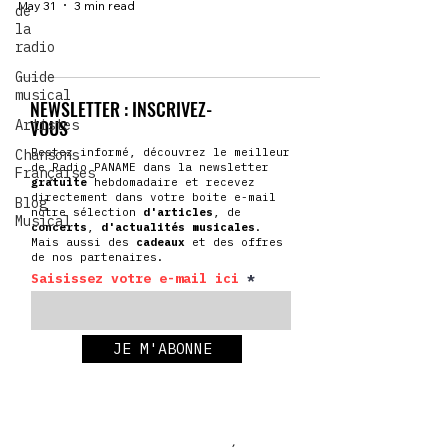
May 31
3 min read
de
la
radio
Guide
musical
NEWSLETTER : INSCRIVEZ-
VOUS
Artistes
Restez informé, découvrez le meilleur
Chansons
de Radio PANAME dans la newsletter
Françaises
gratuite
hebdomadaire et recevez
directement dans votre boite e-mail
Blog
notre sélection
d'articles
, de
Musical
concerts
,
d'actualités
musicales
.
Mais aussi des
cadeaux
et des offres
de nos partenaires.
Saisissez votre e-mail ici
JE M'ABONNE