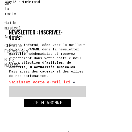
May 13
4 min read
de
la
radio
Guide
musical
NEWSLETTER : INSCRIVEZ-
VOUS
Artistes
Restez informé, découvrez le meilleur
Chansons
de Radio PANAME dans la newsletter
Françaises
gratuite
hebdomadaire et recevez
directement dans votre boite e-mail
Blog
notre sélection
d'articles
, de
Musical
concerts
,
d'actualités
musicales
.
Mais aussi des
cadeaux
et des offres
de nos partenaires.
Saisissez votre e-mail ici
JE M'ABONNE