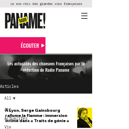
Le son chic des grandes voix françaises
ÉCOUTER
Les actualités des chansons Françaises par la
rédaction de Radio Paname
Articles
All
All
À Lyon, Serge Gainsbourg
rallume la flamme : immersion
Actualités
intime dans « Traits de génie »
Vie