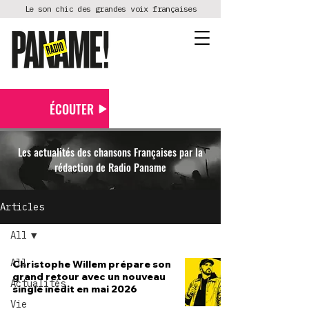
Le son chic des grandes voix françaises
ÉCOUTER
Les actualités des chansons Françaises par la
rédaction de Radio Paname
Articles
All
All
Christophe Willem prépare son
grand retour avec un nouveau
Actualités
single inédit en mai 2026
Vie