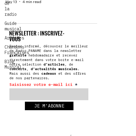
May 13
4 min read
de
la
radio
Guide
musical
NEWSLETTER : INSCRIVEZ-
VOUS
Artistes
Restez informé, découvrez le meilleur
Chansons
de Radio PANAME dans la newsletter
Françaises
gratuite
hebdomadaire et recevez
directement dans votre boite e-mail
Blog
notre sélection
d'articles
, de
Musical
concerts
,
d'actualités
musicales
.
Mais aussi des
cadeaux
et des offres
de nos partenaires.
Saisissez votre e-mail ici
JE M'ABONNE