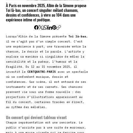
À Paris en novembre 2025, Albin de la Simone propose
Toi là-bas, un concert singulier mêlant chansons,
dessins et confidences, à vivre au 104 dans une
expérience intime et poétique.
Lorsqu’Albin de la Simone présente
Toi là-bas
,
il ne s’agit pas d’un simple concert. C’est
une expérience à part, une traversée entre la
chanson, le dessin et la parole. L’artiste y
explore sa manière si singulière de mêler la
sensibilité et la pudeur, l’humour et la
fragilité. Du 12 au 15 novembre 2025, il
investit le
CENTQUATRE-PARIS
avec un spectacle
où se confondent musique, dessin et
confidences. Sur scène, il est entouré de ses
instruments et de ses carnets. Ses chansons
prennent vie sous une forme nouvelle : des
projections d’illustrations apparaissent au
fil du concert, certaines tracées en direct,
au rythme des mélodies.
Un concert qui devient tableau vivant
Chaque représentation est une rencontre. Le
public n’assiste pas à une suite de morceaux,
mais à une œuvre vivante qui se dessine sous