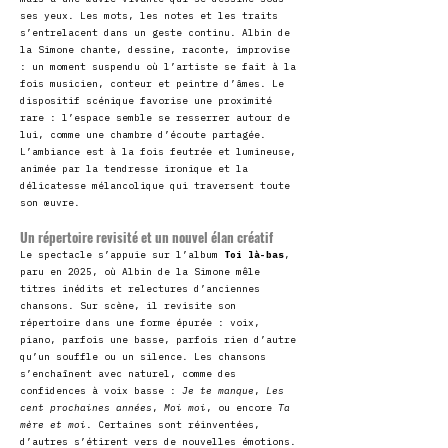
ses yeux. Les mots, les notes et les traits
s’entrelacent dans un geste continu. Albin de
la Simone chante, dessine, raconte, improvise
: un moment suspendu où l’artiste se fait à la
fois musicien, conteur et peintre d’âmes. Le
dispositif scénique favorise une proximité
rare : l’espace semble se resserrer autour de
lui, comme une chambre d’écoute partagée.
L’ambiance est à la fois feutrée et lumineuse,
animée par la tendresse ironique et la
délicatesse mélancolique qui traversent toute
son œuvre.
Un répertoire revisité et un nouvel élan créatif
Le spectacle s’appuie sur l’album
Toi là-bas
,
paru en 2025, où Albin de la Simone mêle
titres inédits et relectures d’anciennes
chansons. Sur scène, il revisite son
répertoire dans une forme épurée : voix,
piano, parfois une basse, parfois rien d’autre
qu’un souffle ou un silence. Les chansons
s’enchaînent avec naturel, comme des
confidences à voix basse :
Je te manque
,
Les
cent prochaines années
,
Moi moi
, ou encore
Ta
mère et moi
. Certaines sont réinventées,
d’autres s’étirent vers de nouvelles émotions.