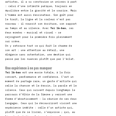
artistes, il a su construire un univers à part
: celui d’une intimité pudique, toujours en
équilibre entre la gravité et le sourire. Mais
l’homme est aussi dessinateur. Son goût pour
le trait, la ligne et la couleur n’est pas
nouveau : il nourrit son écriture, son rapport
au temps et au silence. Avec
Toi là-bas
, ces
deux mondes – musical et visuel – se
rejoignent pour la première fois pleinement
sur scène.
On y retrouve tout ce qui fait le charme de
son art : une attention au détail, une
élégance sans ostentation, une émotion qui
passe par les nuances plutôt que par l’éclat.
Une expérience à ne pas manquer
Toi là-bas
est une œuvre totale, à la fois
concert, performance et confidence. C’est un
moment de partage rare, un geste d’artiste qui
relie la chanson et le dessin, la parole et le
silence. Ceux qui suivent depuis longtemps le
parcours d’Albin de la Simone y verront une
forme d’aboutissement : la réunion de ses deux
langages. Ceux qui le découvriront vivront une
expérience inédite : celle d’un artiste qui,
plutôt que de se livrer, s’esquisse ; qui, au