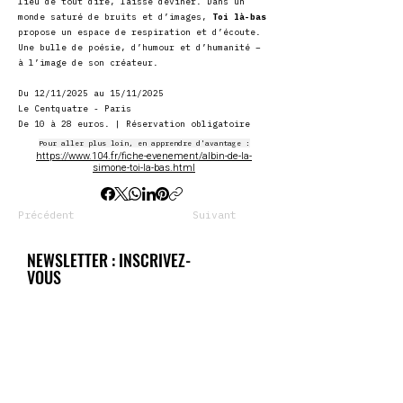
lieu de tout dire, laisse deviner. Dans un
monde saturé de bruits et d’images,
Toi là-bas
propose un espace de respiration et d’écoute.
Une bulle de poésie, d’humour et d’humanité –
à l’image de son créateur.
Du 12/11/2025 au 15/11/2025
Le Centquatre - Paris
De 10 à 28 euros. | Réservation obligatoire
Pour aller plus loin, en apprendre d'avantage :
https://www.104.fr/fiche-evenement/albin-de-la-
simone-toi-la-bas.html
Précédent
Suivant
NEWSLETTER : INSCRIVEZ-
VOUS
Restez informé, découvrez le meilleur
de Radio PANAME dans la newsletter
gratuite
hebdomadaire et recevez
directement dans votre boite e-mail
notre sélection
d'articles
, de
concerts
,
d'actualités
musicales
.
Mais aussi des
cadeaux
et des offres
de nos partenaires.