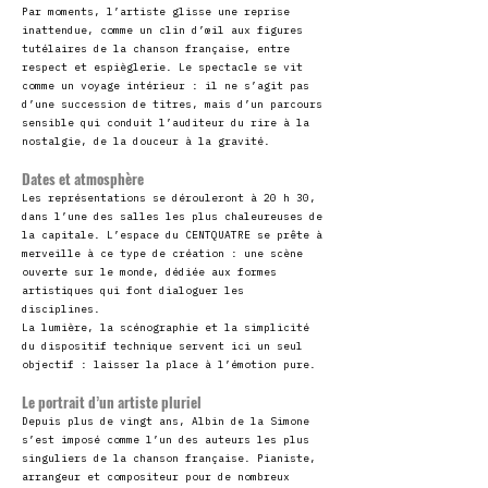
Par moments, l’artiste glisse une reprise
inattendue, comme un clin d’œil aux figures
tutélaires de la chanson française, entre
respect et espièglerie. Le spectacle se vit
comme un voyage intérieur : il ne s’agit pas
d’une succession de titres, mais d’un parcours
sensible qui conduit l’auditeur du rire à la
nostalgie, de la douceur à la gravité.
Dates et atmosphère
Les représentations se dérouleront à 20 h 30,
dans l’une des salles les plus chaleureuses de
la capitale. L’espace du CENTQUATRE se prête à
merveille à ce type de création : une scène
ouverte sur le monde, dédiée aux formes
artistiques qui font dialoguer les
disciplines.
La lumière, la scénographie et la simplicité
du dispositif technique servent ici un seul
objectif : laisser la place à l’émotion pure.
Le portrait d’un artiste pluriel
Depuis plus de vingt ans, Albin de la Simone
s’est imposé comme l’un des auteurs les plus
singuliers de la chanson française. Pianiste,
arrangeur et compositeur pour de nombreux