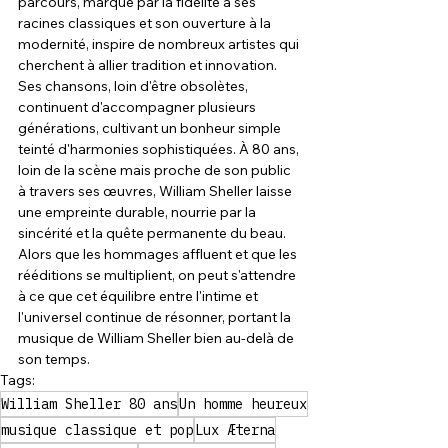
parcours, marqué par la fidélité à ses 
racines classiques et son ouverture à la 
modernité, inspire de nombreux artistes qui 
cherchent à allier tradition et innovation.
Ses chansons, loin d'être obsolètes, 
continuent d'accompagner plusieurs 
générations, cultivant un bonheur simple 
teinté d'harmonies sophistiquées. À 80 ans, 
loin de la scène mais proche de son public 
à travers ses œuvres, William Sheller laisse 
une empreinte durable, nourrie par la 
sincérité et la quête permanente du beau.
Alors que les hommages affluent et que les 
rééditions se multiplient, on peut s'attendre 
à ce que cet équilibre entre l'intime et 
l'universel continue de résonner, portant la 
musique de William Sheller bien au-delà de 
son temps.
Tags:
William Sheller 80 ans
Un homme heureux
musique classique et pop
Lux Æterna