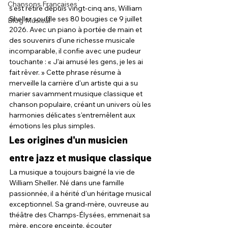
Chansons Françaises
s'est retiré depuis vingt-cinq ans, William 
Sheller souffle ses 80 bougies ce 9 juillet 
Blog Musical
2026. Avec un piano à portée de main et 
des souvenirs d'une richesse musicale 
incomparable, il confie avec une pudeur 
touchante : « J'ai amusé les gens, je les ai 
fait rêver. » Cette phrase résume à 
merveille la carrière d'un artiste qui a su 
marier savamment musique classique et 
chanson populaire, créant un univers où les 
harmonies délicates s'entremêlent aux 
émotions les plus simples.
Les origines d'un musicien 
entre jazz et musique classique
La musique a toujours baigné la vie de 
William Sheller. Né dans une famille 
passionnée, il a hérité d'un héritage musical 
exceptionnel. Sa grand-mère, ouvreuse au 
théâtre des Champs-Élysées, emmenait sa 
mère, encore enceinte, écouter 