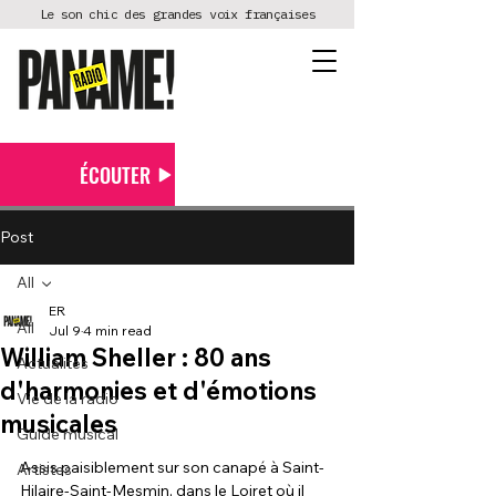
Le son chic des grandes voix françaises
ÉCOUTER
Post
All
ER
All
Jul 9
4 min read
William Sheller : 80 ans
Actualités
d'harmonies et d'émotions
Vie de la radio
musicales
Guide musical
Assis paisiblement sur son canapé à Saint-
Artistes
Hilaire-Saint-Mesmin, dans le Loiret où il 