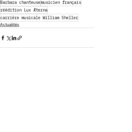
Barbara chanteuse
musicien français
réédition Lux Æterna
carrière musicale William Sheller
Actualités
See All
Recent Posts