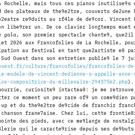
a Rochelle, mais tous ces pianos inutilise9s 
d des plateaux de the9e2tre, couverts de2une 
e2eatre re9duits au rf4le de de9cor. Vincent 
en libe9rer un. De ce clavier longtemps muet 
e gala
, son premier spectacle chante9, que2il
let 2026 aux Francofolies de La Rochelle, pou
ipation au festival en tant que2artiste e0 pa
 Sud Ouest dans son entretien publie9 le 7 ju
ouest.fr/culture/francofolies/francofolies-de
le-modele-de-vincent-dedienne-s-appelle-anne-
ice-compositrice-du-millenaire-29457562.php
).
nourrie, curiosite9 intactea0: je me retrouve
tter ce moment un peu rare of9 un come9dien p
-up et du the9e2tre de9cide de franchir franc
 chanson frane7aise. Chez lui, cette frontie8
pointe des pieds, avec ce me9lange de nostalg
4lerie qui le caracte9rise depuis ses de9buts