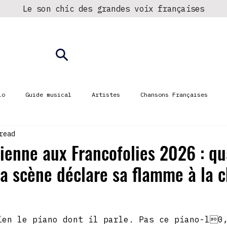
Le son chic des grandes voix françaises
► Écouter la radio
Fréquences
io
Guide musical
Artistes
Chansons Françaises
read
ienne aux Francofolies 2026 : q
 la scène déclare sa flamme à la 
ien le piano dont il parle. Pas ce piano-l0