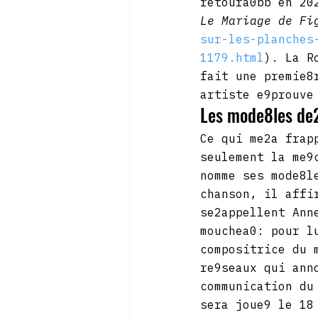
retoura0bb en 20
Le Mariage de Fi
sur-les-planches
1179.html
). La R
fait une premie8
artiste e9prouve
Les mode8les de2
Ce qui me2a frap
seulement la me9
nomme ses mode8l
chanson, il affi
se2appellent Ann
mouchea0: pour l
compositrice du 
re9seaux qui ann
communication du
sera joue9 le 18