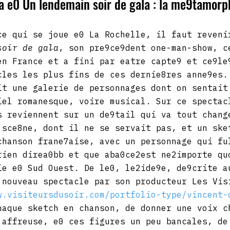
la e0 Un lendemain soir de gala : la me9tamor
ce qui se joue e0 La Rochelle, il faut reveni
soir de gala
, son pre9ce9dent one-man-show, c
en France et a fini par eatre capte9 et ce9le
cles les plus fins de ces dernie8res anne9es.
it une galerie de personnages dont on sentait
iel romanesque, voire musical. Sur ce spectac
s reviennent sur un de9tail qui va tout chang
 sce8ne, dont il ne se servait pas, et un ske
chanson frane7aise, avec un personnage qui fu
rien direa0bb et que aba0ce2est ne2importe qu
ie e0 Sud Ouest. De le0, le2ide9e, de9crite a
 nouveau spectacle par son producteur Les Vis
w.visiteursdusoir.com/portfolio-type/vincent-
haque sketch en chanson, de donner une voix c
 affreuse, e0 ces figures un peu bancales, de