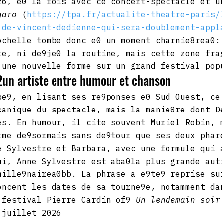
26, e0 la fois avec ce concert-spectacle et u
garo
 (
https://tpa.fr/actualite-theatre-paris/
-de-vincent-dedienne-qui-sera-doublement-appl
ochelle tombe donc e0 un moment charnie8rea0:
re, ni de9je0 la routine, mais cette zone fra
 une nouvelle forme sur un grand festival pop
un artiste entre humour et chanson
pe9, en lisant ses re9ponses e0 Sud Ouest, ce
canique du spectacle, mais la manie8re dont D
es. En humour, il cite souvent Muriel Robin, 
rme de9sormais sans de9tour que ses deux phar
e Sylvestre et Barbara, avec une formule qui 
ui, Anne Sylvestre est aba0la plus grande aut
mille9nairea0bb. La phrase a e9te9 reprise su
oncent les dates de sa tourne9e, notamment da
 festival Pierre Cardin of9 
Un lendemain soir
 juillet 2026 