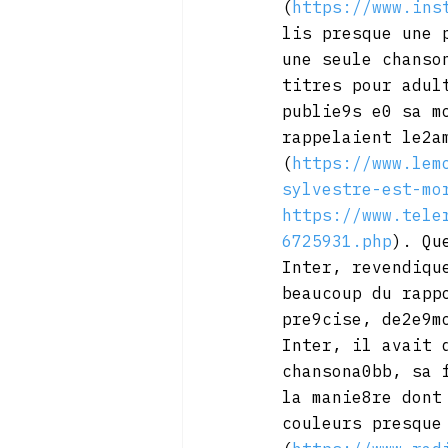
(
https://www.ins
lis presque une 
une seule chanso
titres pour adul
publie9s e0 sa m
rappelaient le2a
(
https://www.lem
sylvestre-est-mo
https://www.tele
6725931.php
). Qu
Inter, revendiqu
beaucoup du rapp
pre9cise, de2e9m
Inter, il avait 
chansona0bb, sa 
la manie8re dont
couleurs presque