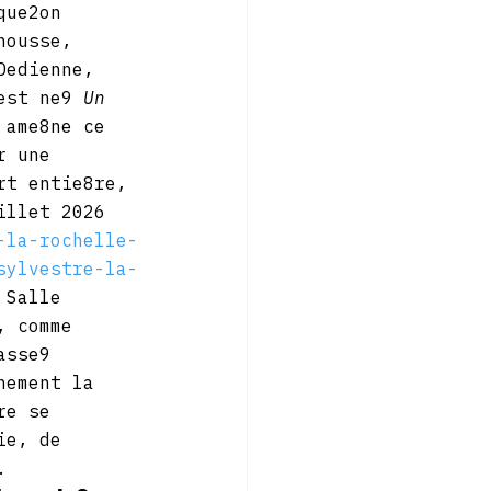
que2on 
housse, 
Dedienne, 
est ne9 
Un 
 ame8ne ce 
r une 
rt entie8re, 
illet 2026 
-la-rochelle-
sylvestre-la-
 Salle 
, comme 
asse9 
hement la 
re se 
ie, de 
.