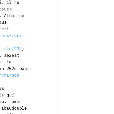
i, il ne 
teurs 
, Alban de 
ous 
cert 
tous-les-
tiste/436
). 
l se2est 
ui le 
in 2026 pour 
/chanson-
la-
es 
te qui 
eu, comme 
 aba0double 