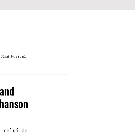
Programmes
Retrouver un titre
Blog Musical
uand
chanson
, celui de 