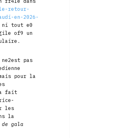
n rf4le dans 
le-retour-
audi-en-2026-
 ni tout e0 
gile of9 un 
ulaire.
 ne2est pas 
edienne 
mais pour la 
es 
a fait 
rice-
r les 
ns la 
 de gala