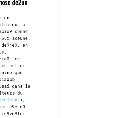
phose de2un 
r en 
elui qui a 
9bre9 comme 
 Sur sce8ne, 
 de9je0, en 
le, 
era0: ce 
tch entier 
lmine que 
oia0bb, 
ussi dans la 
iteurs du 
dedienne
), 
hante9e e0 
 re9ve9ler 