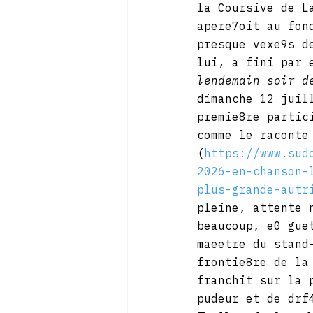
la Coursive de L
apere7oit au fon
presque vexe9s d
lui, a fini par 
lendemain soir d
dimanche 12 juil
premie8re partic
comme le raconte
(
https://www.sud
2026-en-chanson-
plus-grande-autr
pleine, attente 
beaucoup, e0 gue
maeetre du stand
frontie8re de la
franchit sur la 
pudeur et de drf