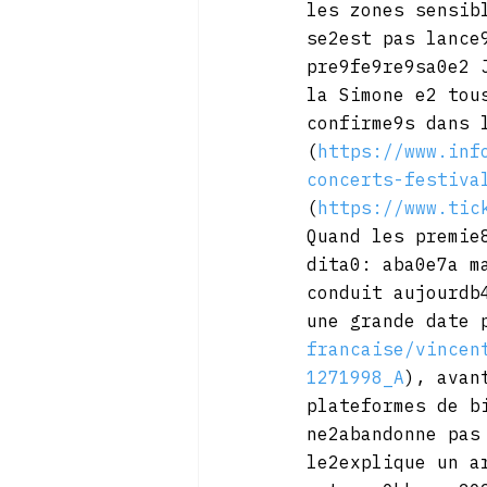
les zones sensib
se2est pas lance
pre9fe9re9sa0e2 
la Simone e2 tou
confirme9s dans 
(
https://www.inf
concerts-festiva
(
https://www.tic
Quand les premie
dita0: aba0e7a m
conduit aujourdb
une grande date 
francaise/vincen
1271998_A
), avan
plateformes de b
ne2abandonne pas
le2explique un a