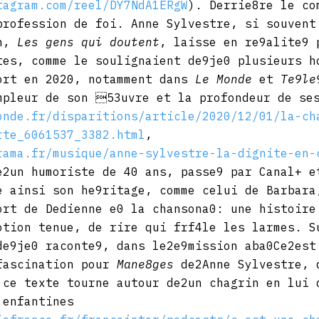
tagram.com/reel/DY7NdA1ERgW
). Derrie8re le co
profession de foi. Anne Sylvestre, si souvent
n, 
Les gens qui doutent
, laisse en re9alite9 
tes, comme le soulignaient de9je0 plusieurs h
ort en 2020, notamment dans 
Le Monde
 et 
Te9le
mpleur de son 53uvre et la profondeur de se
onde.fr/disparitions/article/2020/12/01/la-ch
rte_6061537_3382.html
, 
rama.fr/musique/anne-sylvestre-la-dignite-en-
e2un humoriste de 40 ans, passe9 par Canal+ e
e ainsi son he9ritage, comme celui de Barbara
ort de Dedienne e0 la chansona0: une histoire
otion tenue, de rire qui frf4le les larmes. S
de9je0 raconte9, dans le2e9mission aba0Ce2est
fascination pour 
Mane8ges
 de2Anne Sylvestre, 
 ce texte tourne autour de2un chagrin en lui 
 enfantines 