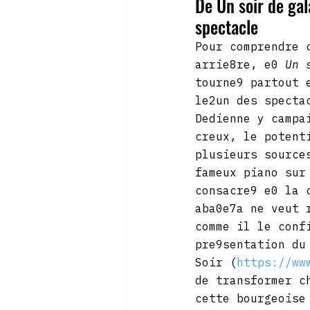
De Un soir de ga
spectacle
Pour comprendre 
arrie8re, e0 
Un 
tourne9 partout 
le2un des specta
Dedienne y campa
creux, le potent
plusieurs source
fameux piano sur
consacre9 e0 la 
aba0e7a ne veut 
comme il le conf
pre9sentation du
Soir (
https://ww
de transformer c
cette bourgeoise