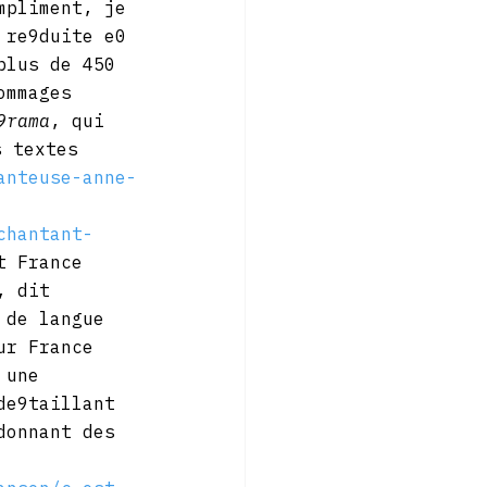
mpliment, je 
 re9duite e0 
plus de 450 
ommages 
9rama
, qui 
s textes 
anteuse-anne-
chantant-
t France 
, dit 
 de langue 
ur France 
 une 
de9taillant 
donnant des 