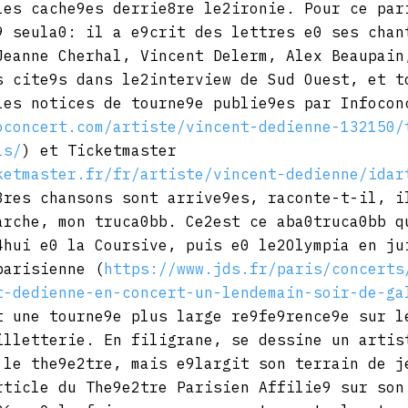
les cache9es derrie8re le2ironie. Pour ce par
9 seula0: il a e9crit des lettres e0 ses chan
Jeanne Cherhal, Vincent Delerm, Alex Beaupain
s cite9s dans le2interview de Sud Ouest, et t
les notices de tourne9e publie9es par Infocon
oconcert.com/artiste/vincent-dedienne-132150/
ls/
) et Ticketmaster 
ketmaster.fr/fr/artiste/vincent-dedienne/idar
8res chansons sont arrive9es, raconte-t-il, i
arche, mon truca0bb. Ce2est ce aba0truca0bb q
4hui e0 la Coursive, puis e0 le2Olympia en ju
parisienne (
https://www.jds.fr/paris/concerts
t-dedienne-en-concert-un-lendemain-soir-de-ga
t une tourne9e plus large re9fe9rence9e sur l
illetterie. En filigrane, se dessine un artis
 le the9e2tre, mais e9largit son terrain de j
rticle du The9e2tre Parisien Affilie9 sur son