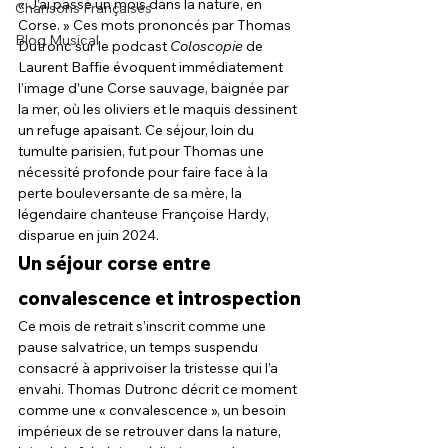
« J’ai passé un mois dans la nature, en 
Chansons Françaises
Corse. » Ces mots prononcés par Thomas 
Blog Musical
Dutronc sur le podcast 
Coloscopie
 de 
Laurent Baffie évoquent immédiatement 
l’image d’une Corse sauvage, baignée par 
la mer, où les oliviers et le maquis dessinent 
un refuge apaisant. Ce séjour, loin du 
tumulte parisien, fut pour Thomas une 
nécessité profonde pour faire face à la 
perte bouleversante de sa mère, la 
légendaire chanteuse Françoise Hardy, 
disparue en juin 2024.
Un séjour corse entre 
convalescence et introspection
Ce mois de retrait s’inscrit comme une 
pause salvatrice, un temps suspendu 
consacré à apprivoiser la tristesse qui l’a 
envahi. Thomas Dutronc décrit ce moment 
comme une « convalescence », un besoin 
impérieux de se retrouver dans la nature, 