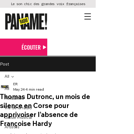
Le son chic des grandes voix françaises
ÉCOUTER
Post
All
ER
All
May 24
4 min read
Thomas Dutronc, un mois de
Actualités
silence en Corse pour
Vie de la radio
apprivoiser l’absence de
Guide musical
Françoise Hardy
Artistes