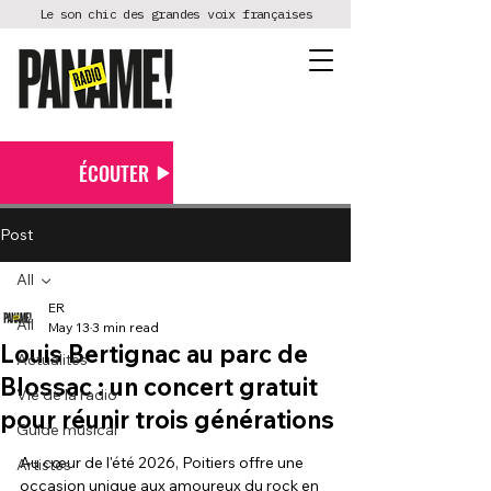
Le son chic des grandes voix françaises
ÉCOUTER
Post
All
ER
All
May 13
3 min read
Louis Bertignac au parc de
Actualités
Blossac : un concert gratuit
Vie de la radio
pour réunir trois générations
Guide musical
Au cœur de l'été 2026, Poitiers offre une 
Artistes
occasion unique aux amoureux du rock en 