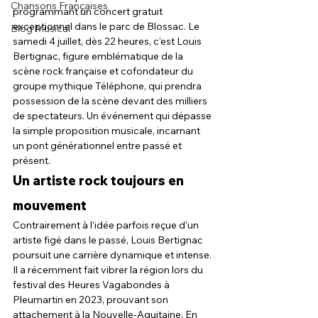
Chansons Françaises
programmant un concert gratuit 
exceptionnel dans le parc de Blossac. Le 
Blog Musical
samedi 4 juillet, dès 22 heures, c'est Louis 
Bertignac, figure emblématique de la 
scène rock française et cofondateur du 
groupe mythique Téléphone, qui prendra 
possession de la scène devant des milliers 
de spectateurs. Un événement qui dépasse 
la simple proposition musicale, incarnant 
un pont générationnel entre passé et 
présent.
Un artiste rock toujours en 
mouvement
Contrairement à l’idée parfois reçue d’un 
artiste figé dans le passé, Louis Bertignac 
poursuit une carrière dynamique et intense. 
Il a récemment fait vibrer la région lors du 
festival des Heures Vagabondes à 
Pleumartin en 2023, prouvant son 
attachement à la Nouvelle-Aquitaine. En 