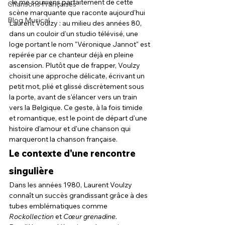
Je me souviens parfaitement de cette 
Chansons Françaises
scène marquante que raconte aujourd'hui 
Blog Musical
Laurent Voulzy : au milieu des années 80, 
dans un couloir d'un studio télévisé, une 
loge portant le nom "Véronique Jannot" est 
repérée par ce chanteur déjà en pleine 
ascension. Plutôt que de frapper, Voulzy 
choisit une approche délicate, écrivant un 
petit mot, plié et glissé discrètement sous 
la porte, avant de s'élancer vers un train 
vers la Belgique. Ce geste, à la fois timide 
et romantique, est le point de départ d'une 
histoire d'amour et d'une chanson qui 
marqueront la chanson française.
Le contexte d'une rencontre 
singulière
Dans les années 1980, Laurent Voulzy 
connaît un succès grandissant grâce à des 
tubes emblématiques comme 
Rockollection
 et 
Cœur grenadine
. 