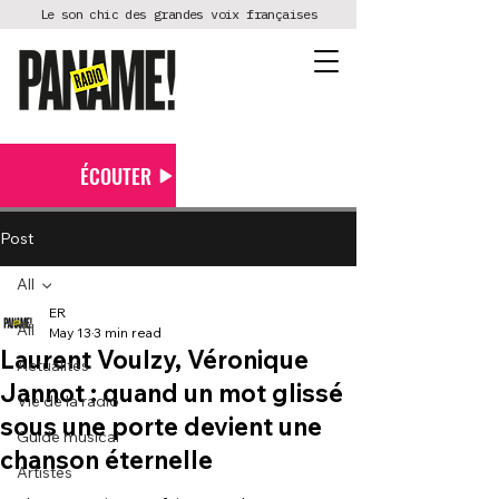
Le son chic des grandes voix françaises
ÉCOUTER
Post
All
ER
All
May 13
3 min read
Laurent Voulzy, Véronique
Actualités
Jannot : quand un mot glissé
Vie de la radio
sous une porte devient une
Guide musical
chanson éternelle
Artistes