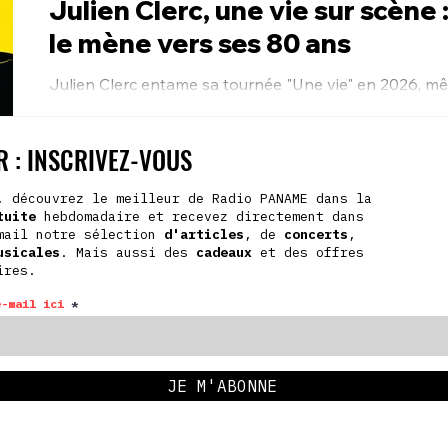
Julien Clerc, une vie sur scène 
le mène vers ses 80 ans
Julien Clerc entame sa tournée "Une vie" en 2026, mêl
scènes pour fêter 80 ans d'une carrière emblématique
 : INSCRIVEZ-VOUS
, découvrez le meilleur de Radio PANAME dans la
tuite
hebdomadaire et recevez directement dans
mail notre sélection
d'articles
, de
concerts
,
usicales
. Mais aussi des
cadeaux
et des offres
ires.
e-mail ici
JE M'ABONNE